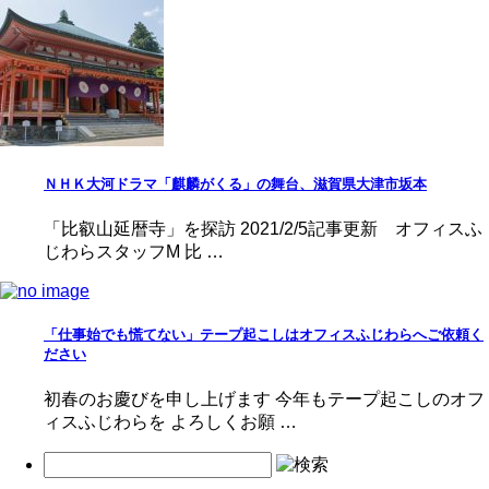
ＮＨＫ大河ドラマ「麒麟がくる」の舞台、滋賀県大津市坂本
「比叡山延暦寺」を探訪 2021/2/5記事更新 オフィスふ
じわらスタッフM 比 …
「仕事始でも慌てない」テープ起こしはオフィスふじわらへご依頼く
ださい
初春のお慶びを申し上げます 今年もテープ起こしのオフ
ィスふじわらを よろしくお願 …