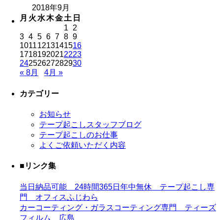
2018年9月
月
火
水
木
金
土
日
1
2
3
4
5
6
7
8
9
10
11
12
13
14
15
16
17
18
19
20
21
22
23
24
25
26
27
28
29
30
« 8月
4月 »
カテゴリー
お知らせ
テープ起こしスタッフブログ
テープ起こしのお仕事
よくご依頼いただく内容
■リンク集
当日納品可能 24時間365日年中無休 テープ起こし専
門 オフィスふじわら
カーコーティング・ガラスコーティング専門 ティーズ
フィルム 広島