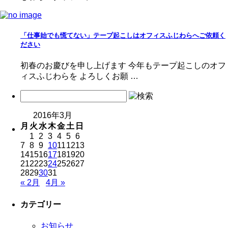
「仕事始でも慌てない」テープ起こしはオフィスふじわらへご依頼く
ださい
初春のお慶びを申し上げます 今年もテープ起こしのオフ
ィスふじわらを よろしくお願 …
2016年3月
月
火
水
木
金
土
日
1
2
3
4
5
6
7
8
9
10
11
12
13
14
15
16
17
18
19
20
21
22
23
24
25
26
27
28
29
30
31
« 2月
4月 »
カテゴリー
お知らせ