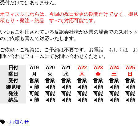
受付だけではありません。
オフィスふじわらは、今回の祝日変更の期間だけでなく、御見
積もり・発注・納品 すべて対応可能です。
いつもご利用されている反訳会社様が休業の場合でのスポット
のご依頼も喜んで対応いたします。
ご依頼・ご相談に、ご予約は不要です。お電話 もしくは お
問い合わせフォームにてお問い合わせください。
日付
7/19
7/20
7/21
7/22
7/23
7/24
7/25
曜日
月
火
水
木
金
土
日
受付
営業
営業
営業
営業
営業
営業
営業
御見積
可能
可能
可能
可能
可能
可能
可能
発注
可能
可能
可能
可能
可能
可能
可能
納品
可能
可能
可能
可能
可能
可能
可能
-
お知らせ