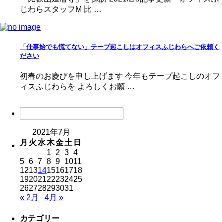
じわらスタッフM 比 …
「仕事始でも慌てない」テープ起こしはオフィスふじわらへご依頼く
ださい
初春のお慶びを申し上げます 今年もテープ起こしのオフ
ィスふじわらを よろしくお願 …
2021年7月
月
火
水
木
金
土
日
1
2
3
4
5
6
7
8
9
10
11
12
13
14
15
16
17
18
19
20
21
22
23
24
25
26
27
28
29
30
31
« 2月
4月 »
カテゴリー