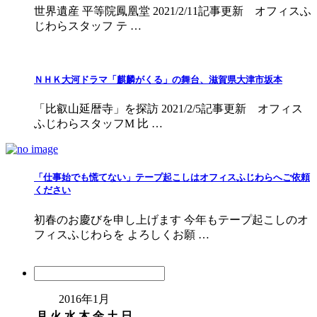
世界遺産 平等院鳳凰堂 2021/2/11記事更新 オフィスふ
じわらスタッフ テ …
ＮＨＫ大河ドラマ「麒麟がくる」の舞台、滋賀県大津市坂本
「比叡山延暦寺」を探訪 2021/2/5記事更新 オフィス
ふじわらスタッフM 比 …
「仕事始でも慌てない」テープ起こしはオフィスふじわらへご依頼
ください
初春のお慶びを申し上げます 今年もテープ起こしのオ
フィスふじわらを よろしくお願 …
2016年1月
月
火
水
木
金
土
日