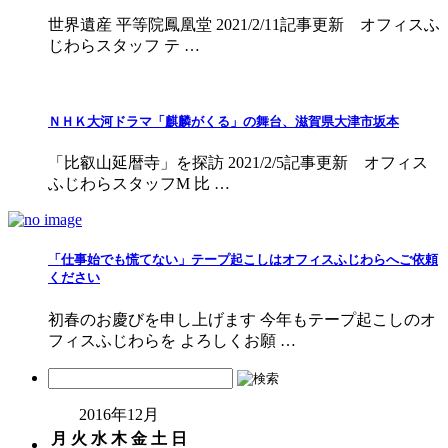
世界遺産 平等院鳳凰堂 2021/2/11記事更新 オフィスふ
じわらスタッフ テ …
ＮＨＫ大河ドラマ「麒麟がくる」の舞台、滋賀県大津市坂本
「比叡山延暦寺」を探訪 2021/2/5記事更新 オフィス
ふじわらスタッフM 比 …
「仕事始でも慌てない」テープ起こしはオフィスふじわらへご依頼
ください
初春のお慶びを申し上げます 今年もテープ起こしのオ
フィスふじわらを よろしくお願 …
2016年12月
月
火
水
木
金
土
日