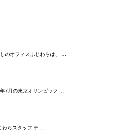
こしのオフィスふじわらは、 …
1年7月の東京オリンピック …
じわらスタッフ テ …