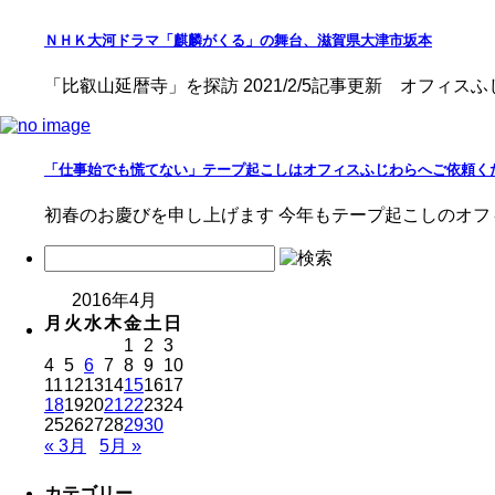
ＮＨＫ大河ドラマ「麒麟がくる」の舞台、滋賀県大津市坂本
「比叡山延暦寺」を探訪 2021/2/5記事更新 オフィスふ
「仕事始でも慌てない」テープ起こしはオフィスふじわらへご依頼く
初春のお慶びを申し上げます 今年もテープ起こしのオフ
2016年4月
月
火
水
木
金
土
日
1
2
3
4
5
6
7
8
9
10
11
12
13
14
15
16
17
18
19
20
21
22
23
24
25
26
27
28
29
30
« 3月
5月 »
カテゴリー