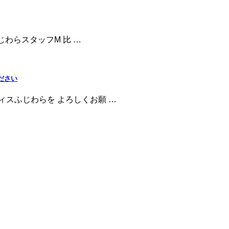
じわらスタッフM 比 …
ださい
ィスふじわらを よろしくお願 …