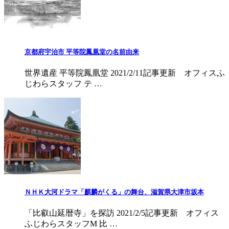
京都府宇治市 平等院鳳凰堂の名前由来
世界遺産 平等院鳳凰堂 2021/2/11記事更新 オフィスふ
じわらスタッフ テ …
ＮＨＫ大河ドラマ「麒麟がくる」の舞台、滋賀県大津市坂本
「比叡山延暦寺」を探訪 2021/2/5記事更新 オフィス
ふじわらスタッフM 比 …